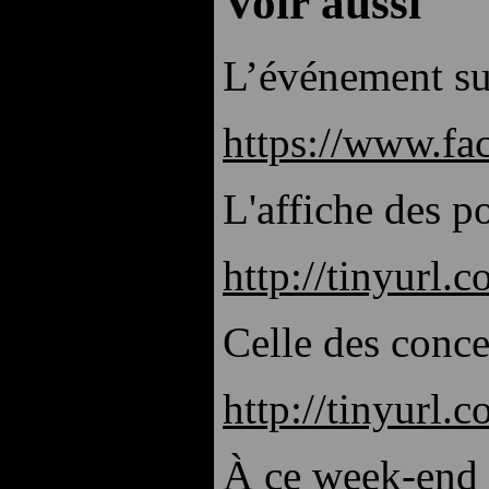
Voir aussi
L’événement su
https://www.f
L'affiche des po
http://tinyurl
Celle des conce
http://tinyurl.
À ce week-end 