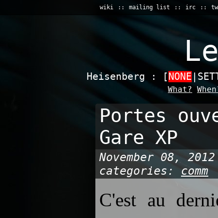
wiki
mailing list
irc
tw
L
Heisenberg : [
NONE
|SET
What?
When
Portes ouv
Gare XP
November 08, 2012
categories:
comm
C'est au dern