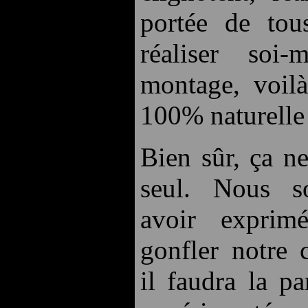
portée de tou
réaliser soi
montage, voilà
100% naturelle
Bien sûr, ça ne
seul. Nous s
avoir exprim
gonfler notre 
il faudra la p