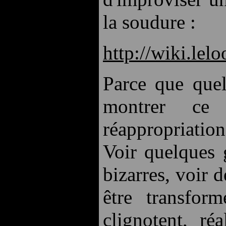
la soudure :
http://wiki.le
Parce que que
montrer ce 
réappropriatio
Voir quelques 
bizarres, voir 
être transfor
clignotent, ré