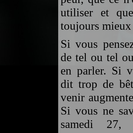
utiliser et qu
toujours mieux 
Si vous pensez
de tel ou tel o
en parler. Si 
dit trop de bêt
venir augmente
Si vous ne sav
samedi 27, 