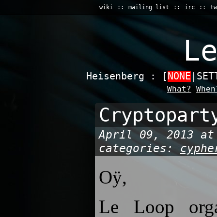
wiki
mailing list
irc
tw
L
Heisenberg : [
NONE
|SET
What?
When
Cryptopart
April 09, 2013 at
categories:
cyphe
Oÿ,
Le Loop orga