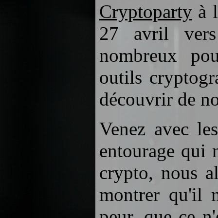
Cryptoparty
à l
27 avril ver
nombreux pou
outils cryptog
découvrir de n
Venez avec les
entourage qui 
crypto, nous a
montrer qu'il 
peur, que ce n