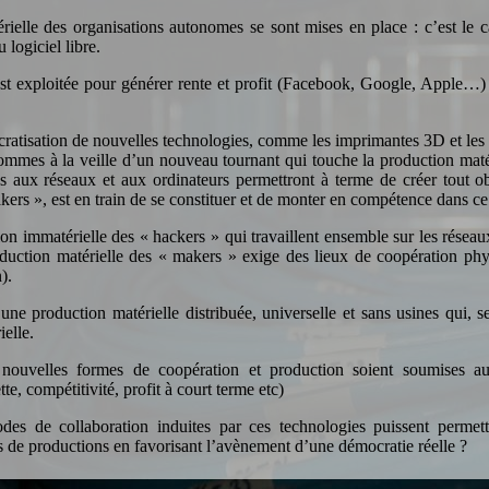
rielle des organisations autonomes se sont mises en place : c’est le
 logiciel libre.
est exploitée pour générer rente et profit (Facebook, Google, Apple…)
ratisation de nouvelles technologies, comme les imprimantes 3D et les 
mmes à la veille d’un nouveau tournant qui touche la production matéri
 aux réseaux et aux ordinateurs permettront à terme de créer tout ob
ers », est en train de se constituer et de monter en compétence dans c
on immatérielle des « hackers » qui travaillent ensemble sur les résea
oduction matérielle des « makers » exige des lieux de coopération ph
).
ne production matérielle distribuée, universelle et sans usines qui, se
ielle.
ouvelles formes de coopération et production soient soumises aux
tte, compétitivité, profit à court terme etc)
odes de collaboration induites par ces technologies puissent perme
 de productions en favorisant l’avènement d’une démocratie réelle ?