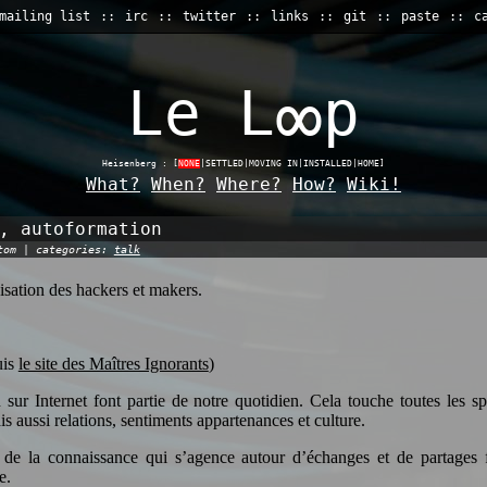
mailing list
irc
twitter
links
git
paste
c
∞
Le L
p
Heisenberg : [
NONE
|SETTLED|MOVING IN|INSTALLED|HOME]
What?
When?
Where?
How?
Wiki!
, autoformation
 tom | categories:
talk
isation des hackers et makers.
uis
le site des Maîtres Ignorants
)
sur Internet font partie de notre quotidien. Cela touche toutes les sp
ais aussi relations, sentiments appartenances et culture.
de la connaissance qui s’agence autour d’échanges et de partages f
e.