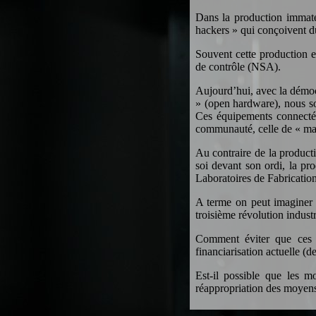
Dans la production immaté
hackers » qui conçoivent du
Souvent cette production 
de contrôle (NSA).
Aujourd’hui, avec la démoc
» (open hardware), nous so
Ces équipements connectés
communauté, celle de « mak
Au contraire de la producti
soi devant son ordi, la pr
Laboratoires de Fabrication
A terme on peut imaginer u
troisième révolution industr
Comment éviter que ces n
financiarisation actuelle (de
Est-il possible que les m
réappropriation des moyens