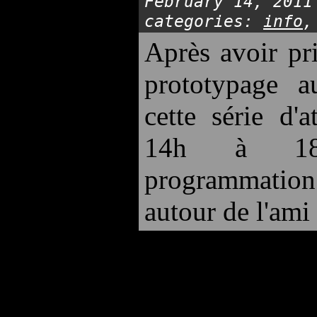
February 14, 2011
categories:
info
Après avoir pr
prototypage a
cette série d'
14h à 18
programmation
autour de l'ami 