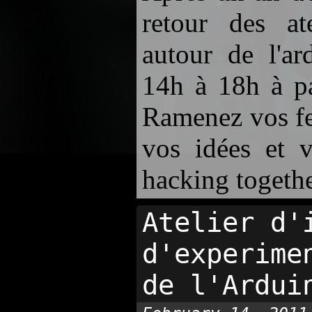
retour des ate
autour de l'ar
14h à 18h à pa
Ramenez vos fer
vos idées et 
hacking togeth
Atelier d'
d'experime
de l'Ardui