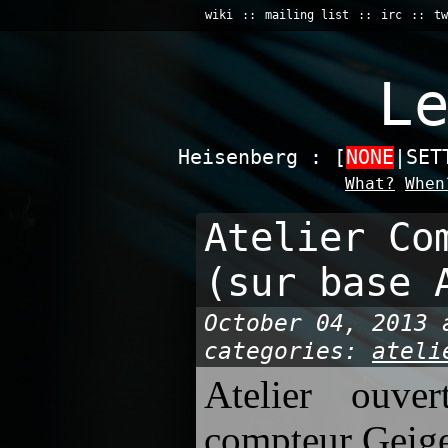
wiki
mailing list
irc
tw
L
Heisenberg : [
NONE
|SET
What?
When
Atelier Co
(sur base 
October 04, 2013 
categories:
ateli
Atelier ouv
compteur Geige