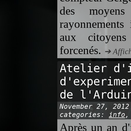
des moyens
rayonnements i
aux citoyen
forcenés.
➔ Affic
Atelier d'
d'experime
de l'Ardui
November 27, 2012
categories:
info
Après un an d'i