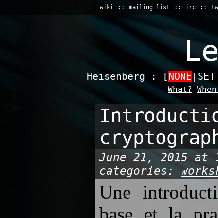
wiki
mailing list
irc
tw
L
Heisenberg : [
NONE
|SET
What?
When
Introducti
cryptograp
June 21, 2015 at 
categories:
works
Une introduct
base et la pra