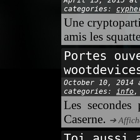
April 15, 2015 at
categories:
cyphe
Une cryptoparti
amis les squatt
Portes ouv
wootdevice
October 10, 2014 
categories:
info
Les secondes p
Caserne.
➔ Affich
Toi aussi 